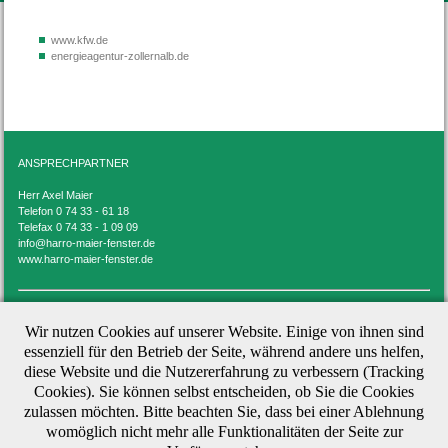
www.kfw.de
energieagentur-zollernalb.de
ANSPRECHPARTNER
Herr Axel Maier
Telefon 0 74 33 - 61 18
Telefax 0 74 33 - 1 09 09
info@harro-maier-fenster.de
www.harro-maier-fenster.de
DOWNLOADS
Wir nutzen Cookies auf unserer Website. Einige von ihnen sind
essenziell für den Betrieb der Seite, während andere uns helfen,
Kataloge
diese Website und die Nutzererfahrung zu verbessern (Tracking
Prospekte
Cookies). Sie können selbst entscheiden, ob Sie die Cookies
zulassen möchten. Bitte beachten Sie, dass bei einer Ablehnung
womöglich nicht mehr alle Funktionalitäten der Seite zur
FÖRDERMITTEL